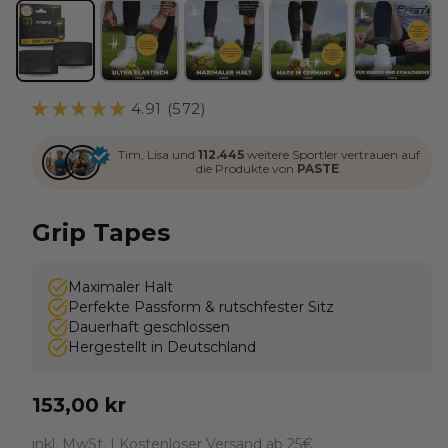
4.91 (572)
Tim, Lisa und
112.445
weitere Sportler vertrauen auf
die Produkte von
PASTE
.
Grip Tapes
Maximaler Halt
Perfekte Passform & rutschfester Sitz
Dauerhaft geschlossen
Hergestellt in Deutschland
Normaler
153,00 kr
Preis
inkl. MwSt. |
Kostenloser Versand ab 25€