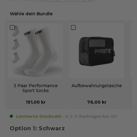
Wähle dein Bundle
3 Paar Performance
Aufbewahrungstasche
Sport Socks
I
191,00 kr
76,00 kr
Limitierte Stückzahl
- In 2-3 Werktagen bei Dir!
Option 1:
Schwarz